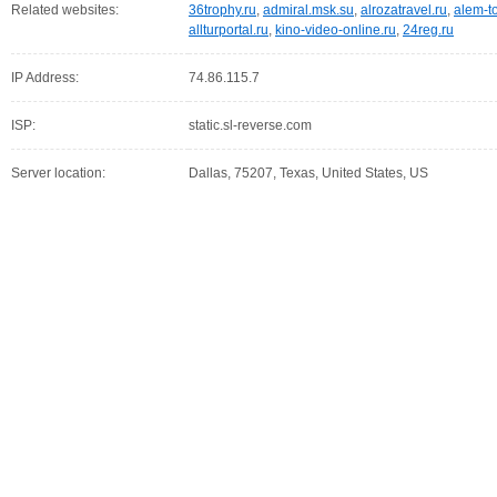
Related websites:
36trophy.ru
,
admiral.msk.su
,
alrozatravel.ru
,
alem-to
allturportal.ru
,
kino-video-online.ru
,
24reg.ru
IP Address:
74.86.115.7
ISP:
static.sl-reverse.com
Server location:
Dallas, 75207, Texas, United States, US