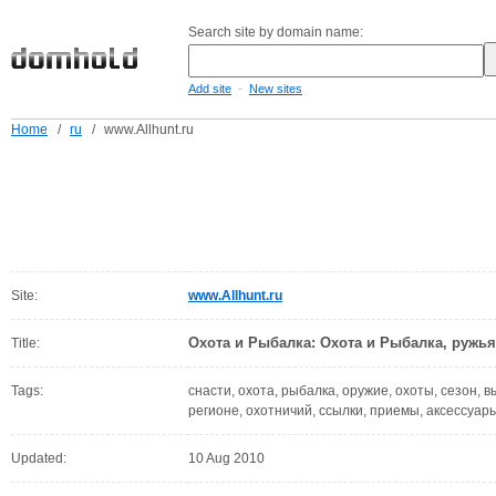
Search site by domain name:
-
Add site
New sites
Home
/
ru
/
www.Allhunt.ru
Site:
www.Allhunt.ru
Охота и Рыбалка: Охота и Рыбалка, ружья,
Title:
Tags:
снасти, охота, рыбалка, оружие, охоты, сезон, в
регионе, охотничий, ссылки, приемы, аксессуары
Updated:
10 Aug 2010