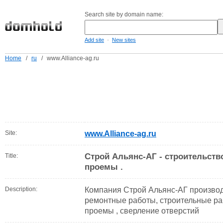
Search site by domain name:
-
Add site
New sites
Home
/
ru
/
www.Alliance-ag.ru
Site:
www.Alliance-ag.ru
Строй Альянс-АГ - строительств
Title:
проемы .
Description:
Компания Строй Альянс-АГ производи
ремонтные работы, строительные ра
проемы , сверление отверстий