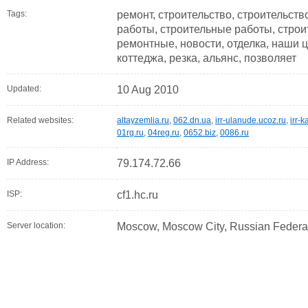
Tags:
ремонт, строительство, строительств
работы, строительные работы, строи
ремонтные, новости, отделка, наши ц
коттеджа, резка, альянс, позволяет
Updated:
10 Aug 2010
Related websites:
altayzemlia.ru
,
062.dn.ua
,
irr-ulanude.ucoz.ru
,
irr-
01rg.ru
,
04reg.ru
,
0652.biz
,
0086.ru
IP Address:
79.174.72.66
ISP:
cf1.hc.ru
Server location:
Moscow, Moscow City, Russian Federa