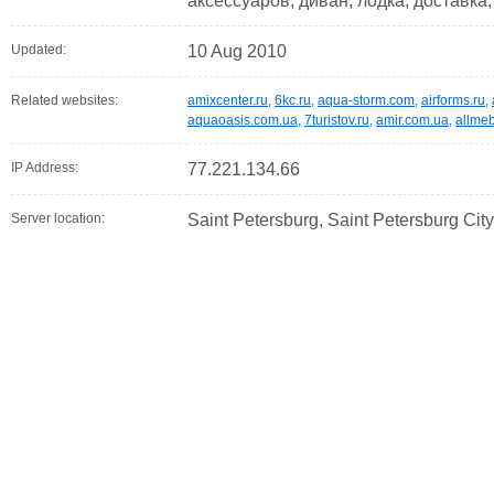
аксессуаров, диван, лодка, доставка,
Updated:
10 Aug 2010
Related websites:
amixcenter.ru
,
6kc.ru
,
aqua-storm.com
,
airforms.ru
,
aquaoasis.com.ua
,
7turistov.ru
,
amir.com.ua
,
allme
IP Address:
77.221.134.66
Server location:
Saint Petersburg, Saint Petersburg Cit