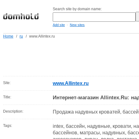
Search site by domain name:
-
Add site
New sites
Home
/
ru
/
www.Allintex.ru
Site:
www.Allintex.ru
Интернет-магазин Allintex.Ru: н
Title:
Description:
Продажа надувных кроватей, бассейн
Tags:
intex, бассейн, надувные, кровати, н
бассейнов, матрасы, надувных, басс