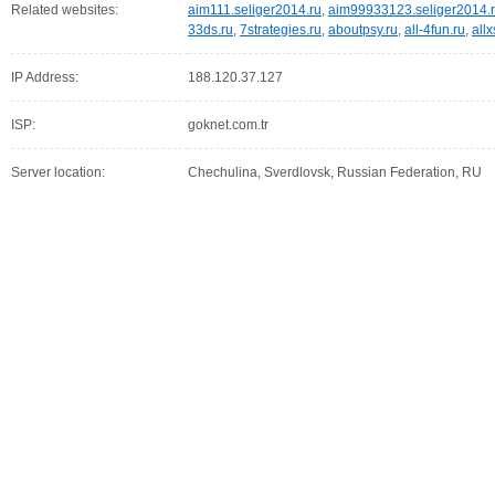
Related websites:
aim111.seliger2014.ru
,
aim99933123.seliger2014.
33ds.ru
,
7strategies.ru
,
aboutpsy.ru
,
all-4fun.ru
,
allx
IP Address:
188.120.37.127
ISP:
goknet.com.tr
Server location:
Chechulina, Sverdlovsk, Russian Federation, RU