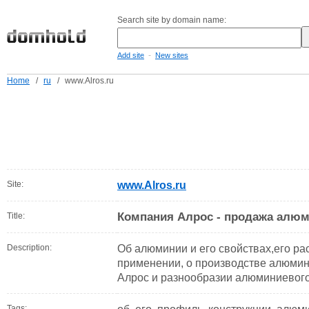
Search site by domain name:
-
Add site
New sites
Home
/
ru
/
www.Alros.ru
Site:
www.Alros.ru
Компания Алрос - продажа алю
Title:
Description:
Об алюминии и его свойствах,его ра
применении, о производстве алюми
Алрос и разнообразии алюминиевог
Tags: