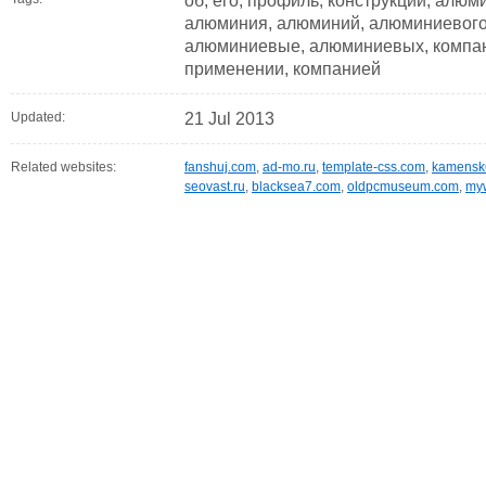
об, его, профиль, конструкции, алюм
алюминия, алюминий, алюминиевого,
алюминиевые, алюминиевых, компан
применении, компанией
Updated:
21 Jul 2013
Related websites:
fanshuj.com
,
ad-mo.ru
,
template-css.com
,
kamensk
seovast.ru
,
blacksea7.com
,
oldpcmuseum.com
,
my