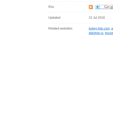
Rss:
Updated:
22 Jul 2016
Related websites:
turkey-foto.com
,
a
italistyle.ru
,
brusst