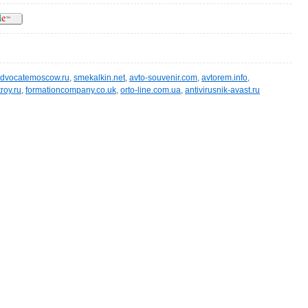
dvocatemoscow.ru
,
smekalkin.net
,
avto-souvenir.com
,
avtorem.info
,
roy.ru
,
formationcompany.co.uk
,
orto-line.com.ua
,
antivirusnik-avast.ru