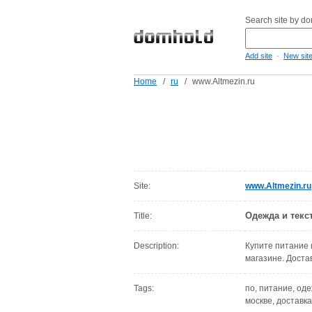
Search site by d
-
Add site
New sit
Home
/
ru
/
www.Altmezin.ru
Site:
www.Altmezin.ru
Одежда и текс
Title:
Description:
Купите питание 
магазине. Достав
Tags:
по, питание, оде
москве, доставка