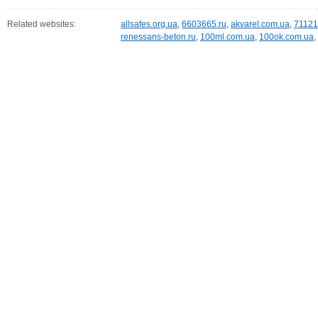
Related websites:
allsafes.org.ua
,
6603665.ru
,
akvarel.com.ua
,
71121
renessans-beton.ru
,
100ml.com.ua
,
100ok.com.ua
,