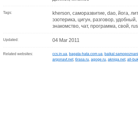
Tags:
kherson, саморазвитие, dao, йога, лит
эзотерика, цигун, разговор, удобный,
знакомство, чат, программа, свой, ru
Updated:
04 Mar 2011
Related websites:
ccs.in.ua
,
bagata-hata.com.ua
,
baikal.samopoznani
argonavt.net
,
6rasa.ru
,
agoge.ru
,
akniga.net
,
all-bu