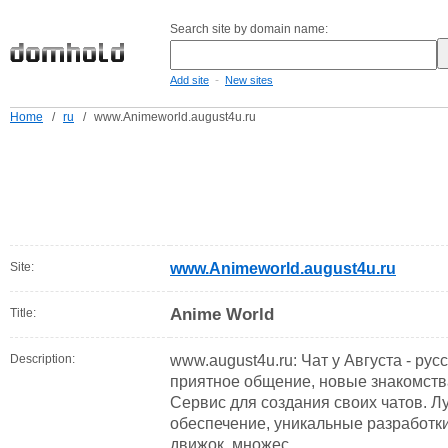
Search site by domain name:
-
Add site
New sites
Home
/
ru
/
www.Animeworld.august4u.ru
Site:
www.Animeworld.august4u.ru
Anime World
Title:
Description:
www.august4u.ru: Чат у Августа - рус
приятное общение, новые знакомства
Сервис для создания своих чатов. 
обеспечение, уникальные разработк
движок, множес