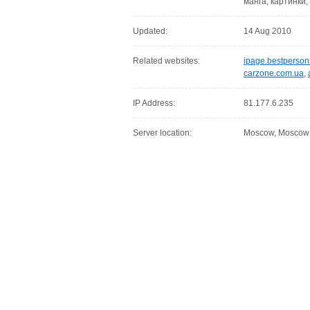
манга, картинки
Updated:
14 Aug 2010
Related websites:
ipage.bestperson
carzone.com.ua
,
IP Address:
81.177.6.235
Server location:
Moscow, Moscow C