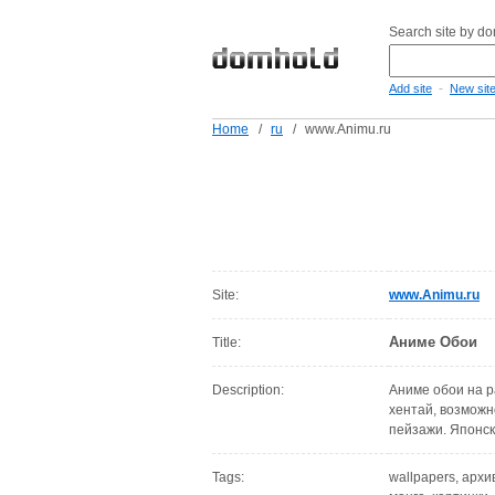
Search site by d
-
Add site
New sit
Home
/
ru
/
www.Animu.ru
Site:
www.Animu.ru
Аниме Обои
Title:
Description:
Аниме обои на р
хентай, возможн
пейзажи. Японск
Tags:
wallpapers, архи