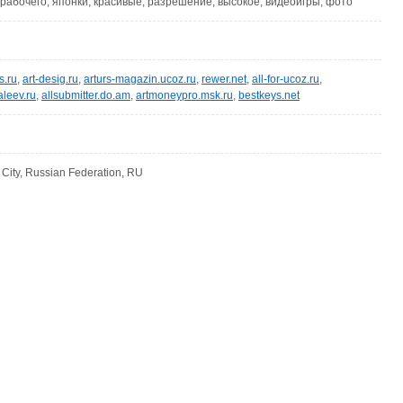
, рабочего, японки, красивые, разрешение, высокое, видеоигры, фото
s.ru
,
art-desig.ru
,
arturs-magazin.ucoz.ru
,
rewer.net
,
all-for-ucoz.ru
,
aleev.ru
,
allsubmitter.do.am
,
artmoneypro.msk.ru
,
bestkeys.net
ity, Russian Federation, RU