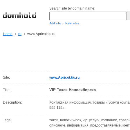
Search site by domain name:
-
Add site
New sites
Home
/
ru
/
www.Apricot.tiu.ru
Site:
www.Apricot.tiu.ru
VIP Такси Новосибирска
Title:
Description:
Контактная информация, товары и услуги компан
555-115».
Tags:
такси, новосибирск, vip, услуги, компании, това
описание, информация, предоставляемые, конт