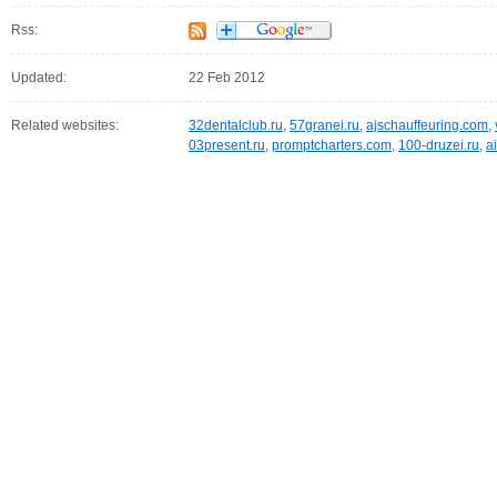
Rss:
Updated:
22 Feb 2012
Related websites:
32dentalclub.ru
,
57granei.ru
,
ajschauffeuring.com
,
03present.ru
,
promptcharters.com
,
100-druzei.ru
,
a