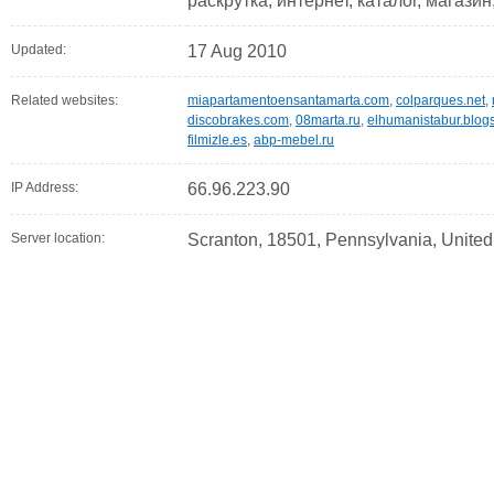
раскрутка, интернет, каталог, магазин
Updated:
17 Aug 2010
Related websites:
miapartamentoensantamarta.com
,
colparques.net
,
discobrakes.com
,
08marta.ru
,
elhumanistabur.blog
filmizle.es
,
abp-mebel.ru
IP Address:
66.96.223.90
Server location:
Scranton, 18501, Pennsylvania, United