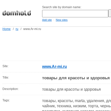
Search site by domain name:
-
Add site
New sites
Home
/
ru
/
www.Ar-mi.ru
Site:
www.Ar-mi.ru
товары для красоты и здоровья
Title:
Description:
товары для красоты и здоровья
Tags:
товары, красоты, marta, удаления, дл
чайник, техника, низким, торта, чер