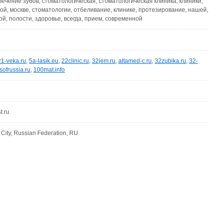
лечение зубов, стоматологическая, стоматологическая клиника, клиники,
ой, москве, стоматологии, отбеливание, клинике, протезирование, нашей,
ой, полости, здоровье, всегда, прием, современной
21-veka.ru
,
5a-lasik.eu
,
22clinic.ru
,
32jem.ru
,
altamed-c.ru
,
32zubika.ru
,
32-
tsofrussia.ru
,
100mat.info
t.ru
ity, Russian Federation, RU