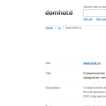
Search site by d
-
Add site
New sit
Home
/
ru
/
www.Ardc.ru
Site:
www.Ardc.ru
Стоматология 
Title:
предлагает ле
Description:
Стоматология AR
России филиал а
2001 году данти