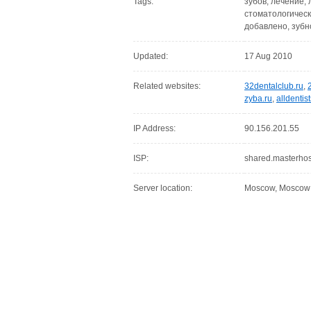
Tags:
зубов, лечение, 
стоматологическ
добавлено, зубн
Updated:
17 Aug 2010
Related websites:
32dentalclub.ru
,
zyba.ru
,
alldentis
IP Address:
90.156.201.55
ISP:
shared.masterhos
Server location:
Moscow, Moscow C