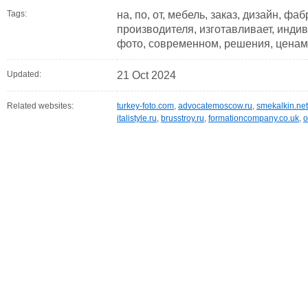
Tags:
на, по, от, мебель, заказ, дизайн, фаб
производителя, изготавливает, инди
фото, современном, решения, ценам
Updated:
21 Oct 2024
Related websites:
turkey-foto.com
,
advocatemoscow.ru
,
smekalkin.net
italistyle.ru
,
brusstroy.ru
,
formationcompany.co.uk
,
o