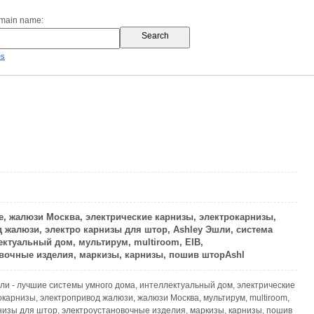
omain name:
es
, жалюзи Москва, электрические карнизы, электрокарнизы,
 жалюзи, электро карнизы для штор, Ashley Эшли, система
ктуальный дом, мультирум, multiroom, EIB,
вочные изделия, маркизы, карнизы, пошив шторAshl
ли - лучшие системы умного дома, интеллектуальный дом, электрические
окарнизы, электропривод жалюзи, жалюзи Москва, мультирум, multiroom,
рнизы для штор, электроустановочные изделия, маркизы, карнизы, пошив