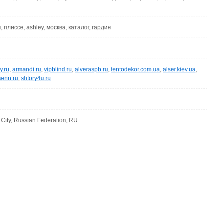
 плиссе, ashley, москва, каталог, гардин
y.ru
,
armandi.ru
,
vipblind.ru
,
alveraspb.ru
,
tentodekor.com.ua
,
alser.kiev.ua
,
enn.ru
,
shtory4u.ru
ity, Russian Federation, RU