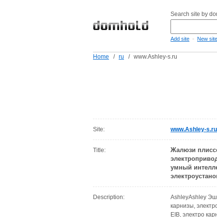
Search site by d
-
Add site
New sit
Home
/
ru
/
www.Ashley-s.ru
Site:
www.Ashley-s.ru
Жалюзи плиссе
Title:
электропривод
умный интелле
электроустано
Description:
AshleyAshley Эш
карнизы, электр
EIB, электро ка