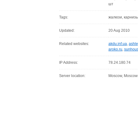
шт
Tags:
жалюзи, карнизы,
Updated:
20 Aug 2010
Related websites:
akdu.inf.ua
,
ashle
aroko.ru
,
sunhous
IP Address:
78.24.180.74
Server location:
Moscow, Moscow C