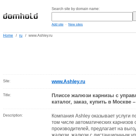
Search site by domain name:
-
Add site
New sites
Home
/
ru
/
www.Ashley.ru
Site:
www.Ashley.ru
Плиссе жалюзи карнизы с управ
Title:
каталог, заказ, купить в Москве 
Description:
Компания Ashley оказывает услуги по
том числе автоматических карнизов
производителей, предлагает на выг
жалюзи, жалюзи с дистанционным уп