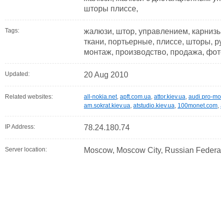
шторы плиссе,
Tags:
жалюзи, штор, управлением, карнизы,
ткани, портьерные, плиссе, шторы, р
монтаж, производство, продажа, фото
Updated:
20 Aug 2010
Related websites:
all-nokia.net
,
apft.com.ua
,
attor.kiev.ua
,
audi.pro-mo
am.sokrat.kiev.ua
,
atstudio.kiev.ua
,
100monet.com
,
IP Address:
78.24.180.74
Server location:
Moscow, Moscow City, Russian Federa