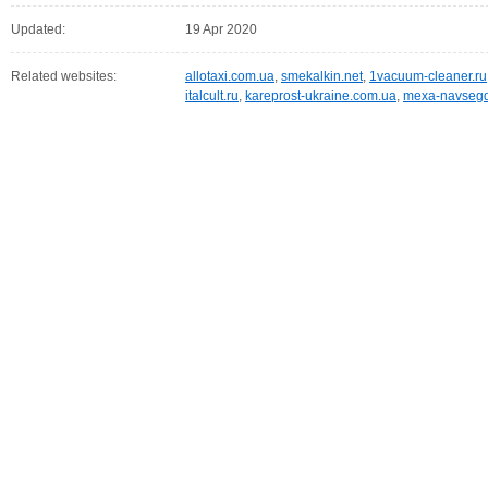
Updated:
19 Apr 2020
Related websites:
allotaxi.com.ua
,
smekalkin.net
,
1vacuum-cleaner.ru
italcult.ru
,
kareprost-ukraine.com.ua
,
mexa-navsegd