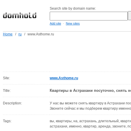
Search site by domain name:
-
Add site
New sites
Home
/
ru
/
www.Asthome.ru
Site:
www.Asthome.ru
Квартиры в Астрахани посуточно, снять н
Title:
Description:
У нас вы можете снять квартиру в Астрахани по
Звоните сейчас и мы подберем квартиру именно 
Tags:
вы, квартиры, на, астрахань, длительный, квартир
астрахани, именно, квартир, аренда, звоните, п