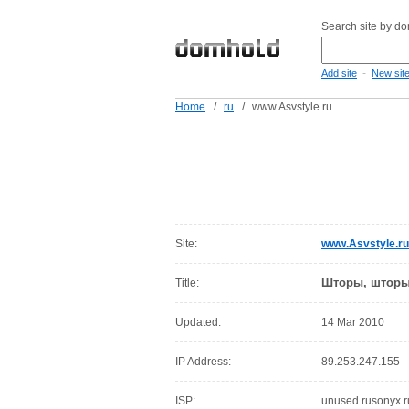
Search site by d
-
Add site
New sit
Home
/
ru
/
www.Asvstyle.ru
Site:
www.Asvstyle.ru
Шторы, шторы
Title:
Updated:
14 Mar 2010
IP Address:
89.253.247.155
ISP:
unused.rusonyx.r