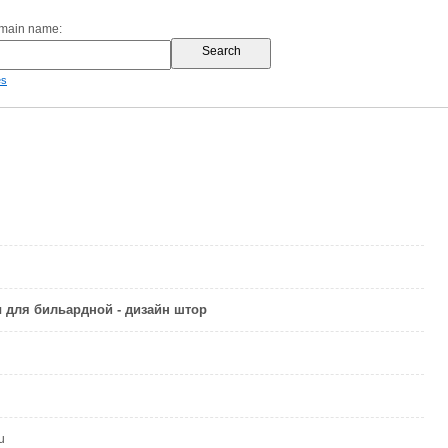
omain name:
es
 для бильардной - дизайн штор
u