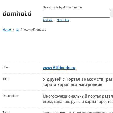
Search site by domain name:
-
Add site
New sites
Home
/
ru
/
www.Atfriends.ru
Site:
www.Atfriends.ru
У друзей : Портал знакомств, раз
Title:
таро и хорошего настроения
Description:
Многофункциональный портал развл
игры, гадания, руны и карты таро, те
Tags: