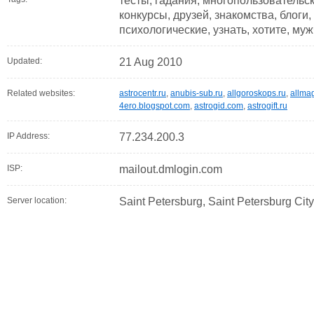
тесты, гадания, многопользовательски
конкурсы, друзей, знакомства, блоги, 
психологические, узнать, хотите, му
Updated:
21 Aug 2010
Related websites:
astrocentr.ru
,
anubis-sub.ru
,
allgoroskops.ru
,
allmag
4ero.blogspot.com
,
astrogid.com
,
astrogift.ru
IP Address:
77.234.200.3
ISP:
mailout.dmlogin.com
Server location:
Saint Petersburg, Saint Petersburg Cit