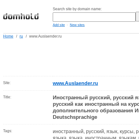
Search site by domain name:
-
Add site
New sites
Home
/
ru
/
www.Auslaender.ru
Site:
www.Auslaender.ru
Иностранный русский, русский я
Title:
русский как иностранный на курс
дополнительного образования Ин
Deutschsprachige
Tags:
иностранный, русский, язык, курсы, р
языка, языка, иностранным, языкам, 