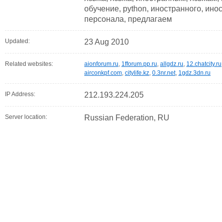
обучение, python, иностранного, ино
персонала, предлагаем
Updated:
23 Aug 2010
Related websites:
aionforum.ru
,
1fforum.pp.ru
,
allgdz.ru
,
12.chatcity.ru
airconkpf.com
,
citylife.kz
,
0.3nr.net
,
1gdz.3dn.ru
IP Address:
212.193.224.205
Server location:
Russian Federation, RU