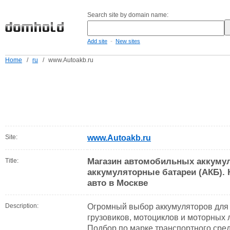
Search site by domain name:
-
Add site
New sites
Home
/
ru
/
www.Autoakb.ru
Site:
www.Autoakb.ru
Магазин автомобильных аккумул
Title:
аккумуляторные батареи (АКБ). 
авто в Москве
Description:
Огромный выбор аккумуляторов для
грузовиков, мотоциклов и моторных 
Подбор по марке транспортного сред