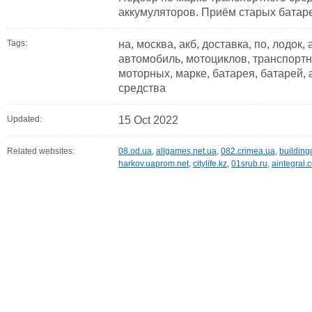
аккумуляторов. Приём старых батар
Tags:
на, москва, акб, доставка, по, лодок,
автомобиль, мотоциклов, транспортн
моторных, марке, батарея, батарей,
средства
Updated:
15 Oct 2022
Related websites:
08.od.ua
,
allgames.net.ua
,
082.crimea.ua
,
building
harkov.uaprom.net
,
citylife.kz
,
01srub.ru
,
aintegral.