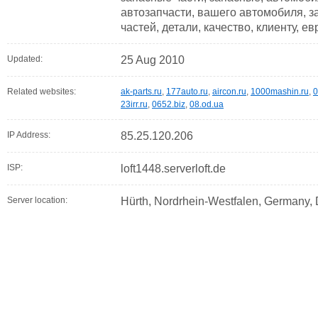
автозапчасти, вашего автомобиля, з
частей, детали, качество, клиенту, е
Updated:
25 Aug 2010
Related websites:
ak-parts.ru
,
177auto.ru
,
aircon.ru
,
1000mashin.ru
,
0
23irr.ru
,
0652.biz
,
08.od.ua
IP Address:
85.25.120.206
ISP:
loft1448.serverloft.de
Server location:
Hürth, Nordrhein-Westfalen, Germany,