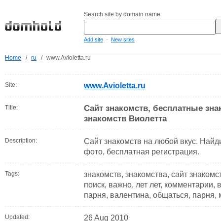
Search site by domain name:
-
Add site
New sites
Home
/
ru
/
www.Avioletta.ru
Site:
www.Avioletta.ru
Сайт знакомств, бесплатные зна
Title:
знакомств Виолетта
Description:
Сайт знакомств на любой вкус. Найд
фото, бесплатная регистрация.
Tags:
знакомств, знакомства, сайт знакомс
поиск, важно, лет лет, комментарии, 
парня, валентина, общаться, парня, м
Updated:
26 Aug 2010