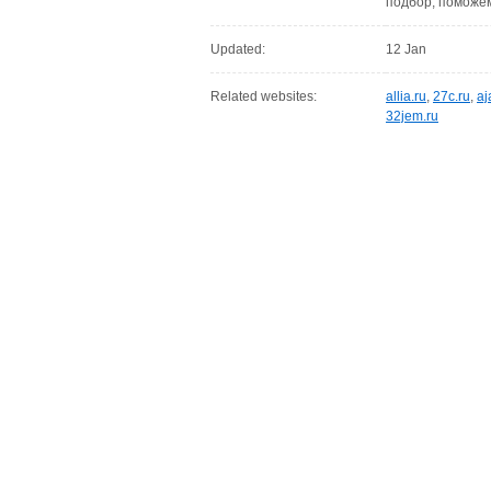
подбор, поможем
Updated:
12 Jan
Related websites:
allia.ru
,
27c.ru
,
aj
32jem.ru