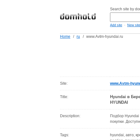
Search site by d
-
Add site
New sit
Home
/
ru
/
www.Avtm-hyundai.ru
Site:
www.Avtm-hyund
Hyundai в Бере
Title:
HYUNDAI
Description:
Подбор Hyundai 
покупки. Доступ
Tags:
hyundai, авто, к