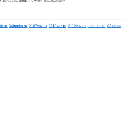
, выбрать, цены, покупки, подходящий
ak.ru
,
34banka.ru
,
2107vaz.ru
,
2110vaz.ru
,
2112vaz.ru
,
altbroker.ru
,
08.od.ua
,