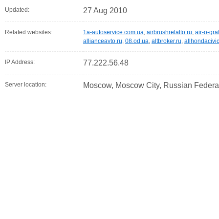
Updated:
27 Aug 2010
Related websites:
1a-autoservice.com.ua
,
airbrushrelatto.ru
,
air-o-gra
allianceavto.ru
,
08.od.ua
,
altbroker.ru
,
allhondacivi
IP Address:
77.222.56.48
Server location:
Moscow, Moscow City, Russian Federa