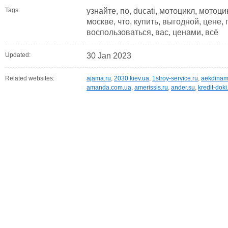
Tags:
узнайте, по, ducati, мотоцикл, мото
москве, что, купить, выгодной, цене, 
воспользоваться, вас, ценами, всё
Updated:
30 Jan 2023
Related websites:
ajama.ru
,
2030.kiev.ua
,
1stroy-service.ru
,
aekdinam
amanda.com.ua
,
amerissis.ru
,
ander.su
,
kredit-doki