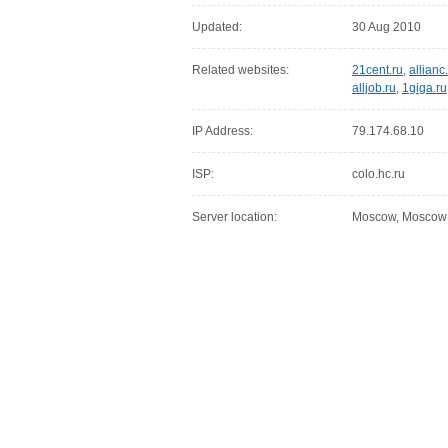
Updated:
30 Aug 2010
Related websites:
21cent.ru
,
allianc
alljob.ru
,
1giga.ru
IP Address:
79.174.68.10
ISP:
colo.hc.ru
Server location:
Moscow, Moscow C