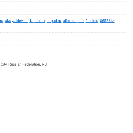
.ru
,
akciya.kiev.ua
,
1aprint.ru
,
airpad.ru
,
allmlm.dp.ua
,
2uz.info
,
0652.biz
,
ity, Russian Federation, RU