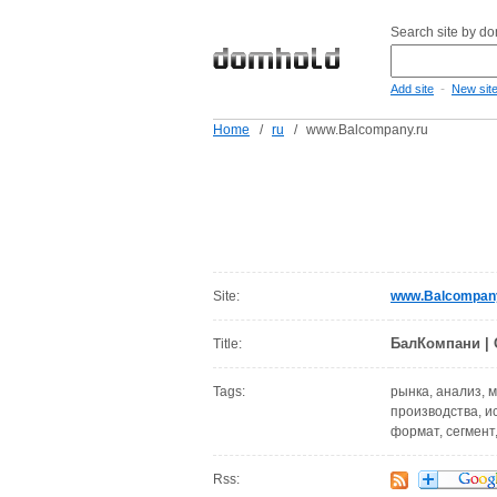
Search site by d
-
Add site
New sit
Home
/
ru
/
www.Balcompany.ru
Site:
www.Balcompany
БалКомпани | 
Title:
Tags:
рынка, анализ, 
производства, ис
формат, сегмент
Rss: