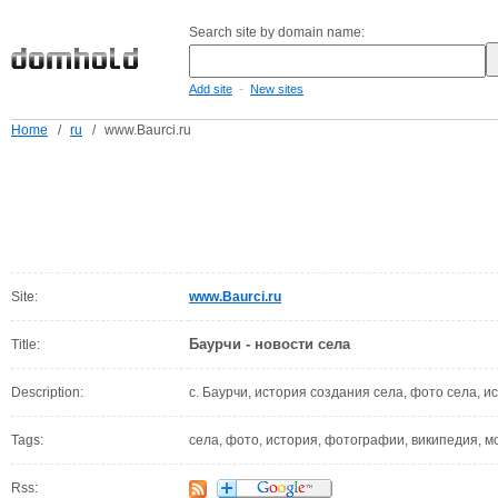
Search site by domain name:
-
Add site
New sites
Home
/
ru
/
www.Baurci.ru
Site:
www.Baurci.ru
Баурчи - новости села
Title:
Description:
с. Баурчи, история создания села, фото села, и
Tags:
села, фото, история, фотографии, википедия, мо
Rss: