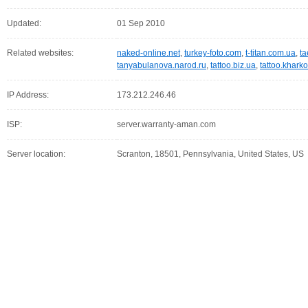
Updated:
01 Sep 2010
Related websites:
naked-online.net
,
turkey-foto.com
,
t-titan.com.ua
,
ta
tanyabulanova.narod.ru
,
tattoo.biz.ua
,
tattoo.khark
IP Address:
173.212.246.46
ISP:
server.warranty-aman.com
Server location:
Scranton, 18501, Pennsylvania, United States, US