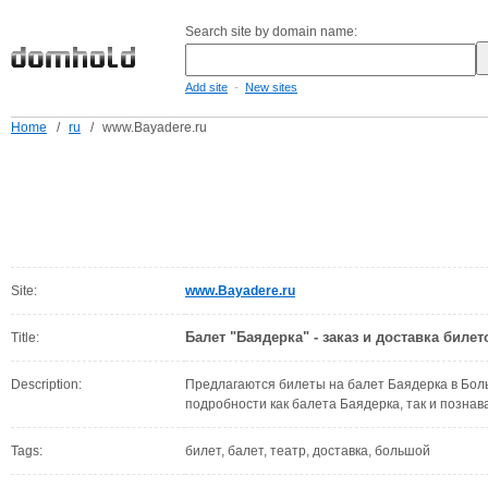
Search site by domain name:
-
Add site
New sites
Home
/
ru
/
www.Bayadere.ru
Site:
www.Bayadere.ru
Балет "Баядерка" - заказ и доставка билет
Title:
Description:
Предлагаются билеты на балет Баядерка в Бол
подробности как балета Баядерка, так и позна
Tags:
билет, балет, театр, доставка, большой