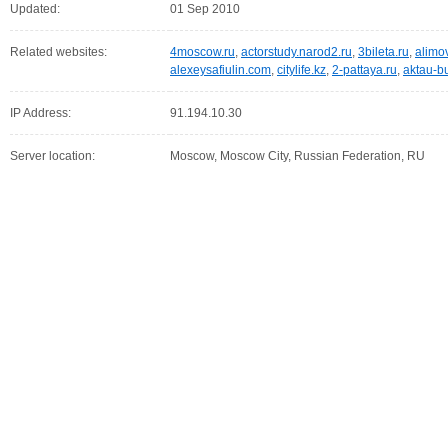
Updated:
01 Sep 2010
Related websites:
4moscow.ru
,
actorstudy.narod2.ru
,
3bileta.ru
,
alimo
alexeysafiulin.com
,
citylife.kz
,
2-pattaya.ru
,
aktau-b
IP Address:
91.194.10.30
Server location:
Moscow, Moscow City, Russian Federation, RU