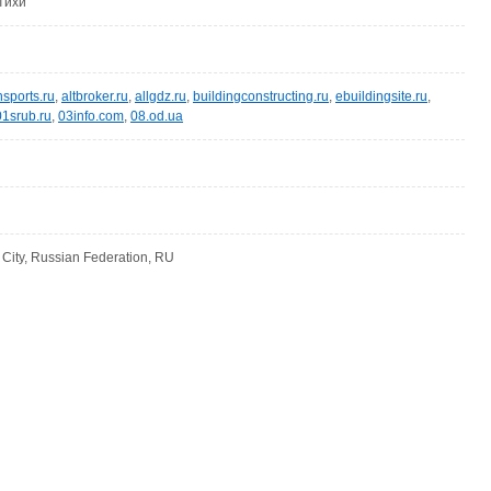
тихи
nsports.ru
,
altbroker.ru
,
allgdz.ru
,
buildingconstructing.ru
,
ebuildingsite.ru
,
01srub.ru
,
03info.com
,
08.od.ua
ity, Russian Federation, RU