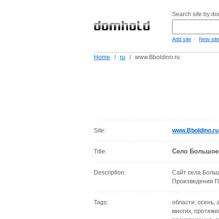
Search site by d
-
Add site
New sit
Home
/
ru
/
www.Bboldino.ru
Site:
www.Bboldino.ru
Cело Большое
Title:
Description:
Сайт села Больш
Произведения 
Tags:
области, осень, 
многих, протяже