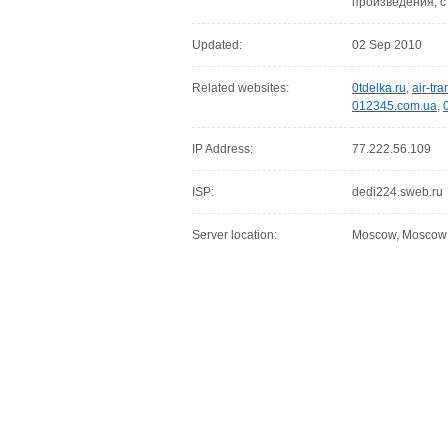
произведения, с
Updated:
02 Sep 2010
Related websites:
0tdelka.ru
,
air-tra
012345.com.ua
,
IP Address:
77.222.56.109
ISP:
dedi224.sweb.ru
Server location:
Moscow, Moscow C