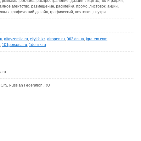
о, рекламы, реклама, распространение, дизайн, лифтах, полиграфия,
амное агентство, размещение, расклейка, промо, листовок, акции,
амы, графический дизайн, графический, почтовая, внутри
ru
,
altayzemlia.ru
,
citylife.kz
,
airopen.ru
,
062.dn.ua
,
igra-em.com
,
,
101persona.ru
,
1domik.ru
t.ru
ity, Russian Federation, RU