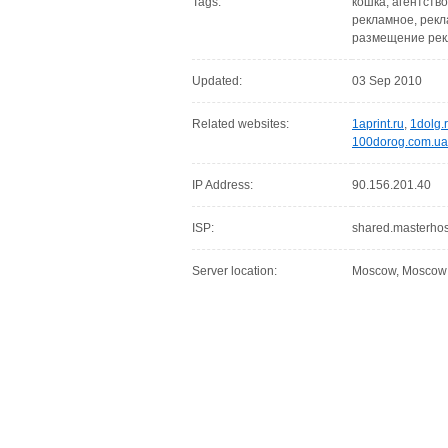
Tags:
кошка, агентств
рекламное, рекл
размещение рекл
Updated:
03 Sep 2010
Related websites:
1aprint.ru
,
1dolg.
100dorog.com.ua
IP Address:
90.156.201.40
ISP:
shared.masterhos
Server location:
Moscow, Moscow C