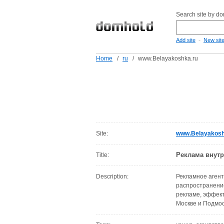
Search site by d
-
Add site
New sit
Home
/
ru
/
www.Belayakoshka.ru
Site:
www.Belayakosh
Реклама внутр
Title:
Description:
Рекламное агент
распространение
рекламе, эффект
Москве и Подмос