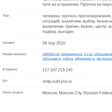
пути их устранения. Прогноз на перс
Tags:
человека, прогноз, прогнозирование,
ситуаций, аналитики, выбор, бизнеса
выявление, причин, бизнес, центр, au
подбор, выгодно
Updated:
09 Sep 2010
Related websites:
100000ii.net
,
100vitaminov.ru
,
0-3.su
,
1001podarok
1001avatar.ru
,
1405.ru
,
allfreewarez.ru
,
aiki-mosco
IP Address:
217.107.219.140
ISP:
smtp-out4.jino.ru
Server location:
Moscow, Moscow City, Russian Federa