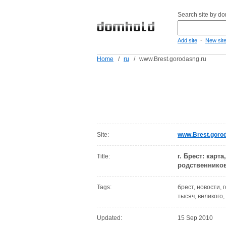
Search site by d
-
Add site
New sit
Home
/
ru
/
www.Brest.gorodasng.ru
Site:
www.Brest.goro
г. Брест: карт
Title:
родственнико
Tags:
брест, новости, 
тысяч, великого,
Updated:
15 Sep 2010