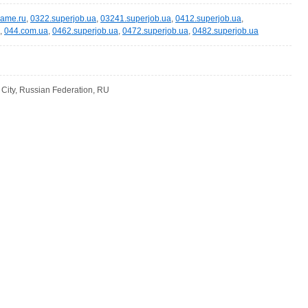
game.ru
,
0322.superjob.ua
,
03241.superjob.ua
,
0412.superjob.ua
,
,
044.com.ua
,
0462.superjob.ua
,
0472.superjob.ua
,
0482.superjob.ua
ity, Russian Federation, RU