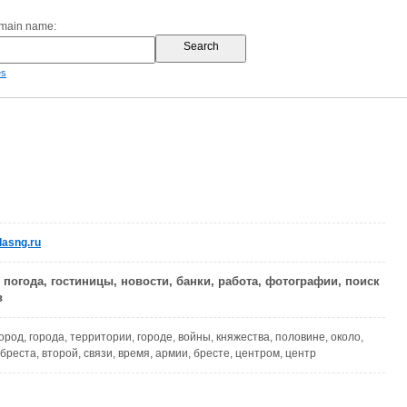
omain name:
es
dasng.ru
а, погода, гостиницы, новости, банки, работа, фотографии, поиск
в
город, города, территории, городе, войны, княжества, половине, около,
 бреста, второй, связи, время, армии, бресте, центром, центр