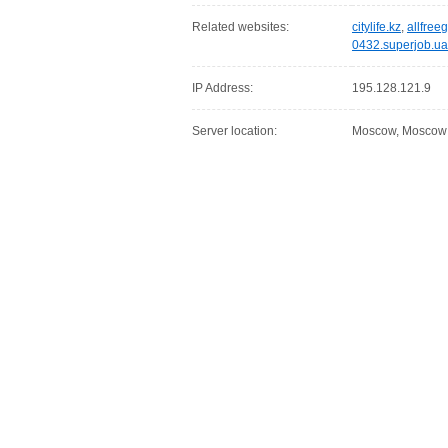
Related websites:
citylife.kz
,
allfree
0432.superjob.ua
IP Address:
195.128.121.9
Server location:
Moscow, Moscow C