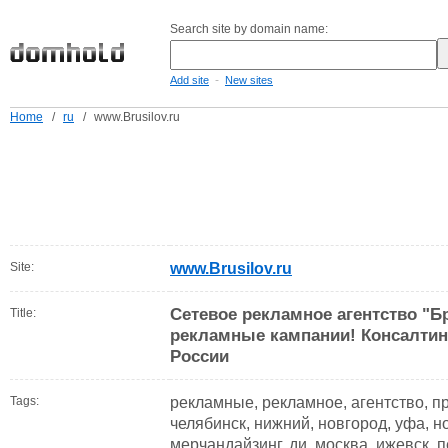
Search site by domain name:
-
Add site
New sites
Home
/
ru
/
www.Brusilov.ru
Site:
www.Brusilov.ru
Cетевое рекламное агентство "Б
Title:
рекламные кампании! Консалтинг
России
Tags:
рекламные, рекламное, агентство, пр
челябинск, нижний, новгород, уфа, н
мерчандайзинг, ди, москва, ижевск, 