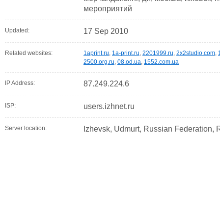
мероприятий
Updated:
17 Sep 2010
Related websites:
1aprint.ru
,
1a-print.ru
,
2201999.ru
,
2x2studio.com
,
2500.org.ru
,
08.od.ua
,
1552.com.ua
IP Address:
87.249.224.6
ISP:
users.izhnet.ru
Server location:
Izhevsk, Udmurt, Russian Federation,