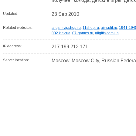
получает, колода, детские игры, детск
Updated:
23 Sep 2010
Related websites:
allgsm.vipshop.ru
,
11shop.ru
,
air-split.ru
,
1941-1945
002.kiev.ua
,
07-games.ru
,
allgifts.com.ua
IP Address:
217.199.213.171
Server location:
Moscow, Moscow City, Russian Federa