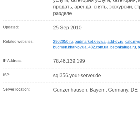
услуги, категория услуги, категория, 
продать, аренда, снять, экскурсии, ст
разделе
Updated:
25 Sep 2010
Related websites:
2902050.ru
,
budmarket.kiev.ua
,
add-dv.ru
,
calc.my
budmen.kharkov.ua
,
482.com.ua
,
betonkaluga.ru
,
b
IP Address:
78.46.139.199
ISP:
sql356.your-server.de
Server location:
Gunzenhausen, Bayern, Germany, DE