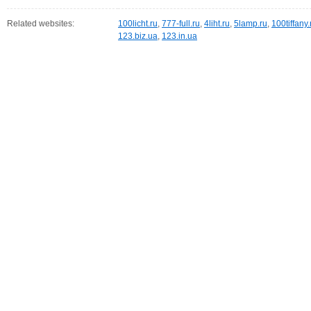
Related websites:
100licht.ru
,
777-full.ru
,
4liht.ru
,
5lamp.ru
,
100tiffany.
123.biz.ua
,
123.in.ua