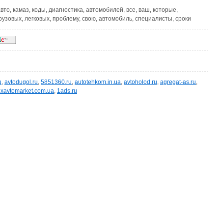
 авто, камаз, коды, диагностика, автомобилей, все, ваш, которые,
рузовых, легковых, проблему, свою, автомобиль, специалисты, сроки
u
,
avtodugol.ru
,
5851360.ru
,
autotehkom.in.ua
,
avtoholod.ru
,
agregat-as.ru
,
exavtomarket.com.ua
,
1ads.ru