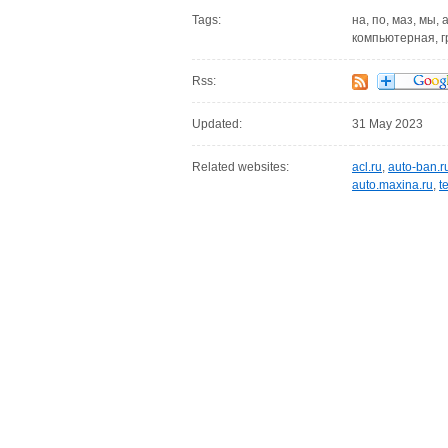
Tags:
на, по, маз, мы,
компьютерная, г
Rss:
Updated:
31 May 2023
Related websites:
acl.ru
,
auto-ban.r
auto.maxina.ru
,
t