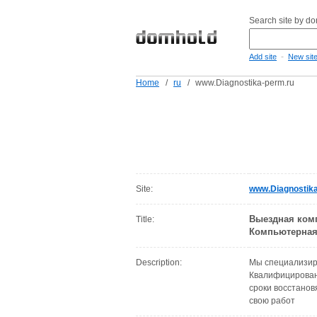
Search site by d
-
Add site
New sit
Home
/
ru
/
www.Diagnostika-perm.ru
Site:
www.Diagnostika
Выездная комп
Title:
Компьютерная 
Description:
Мы специализиру
Квалифицирован
сроки восстанов
свою работ