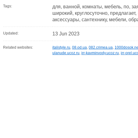
Tags:
для, ванной, комнаты, мебель, по, за
широкий, круглосуточно, предлагает,
аксессуары, сантехнику, мебели, обр
Updated:
13 Jun 2023
Related websites:
italistyle.ru
,
08.od.ua
,
082.crimea.ua
,
1000dosok.ne
ulanude.ucoz.ru
,
irr-kavminvody.ucoz.ru
,
irr-orel.uc