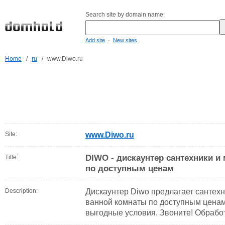
Search site by domain name:
-
Add site
New sites
Home
/
ru
/
www.Diwo.ru
Site:
www.Diwo.ru
DIWO - дискаунтер сантехники и
Title:
по доступным ценам
Description:
Дискаунтер Diwo предлагает сантехн
ванной комнаты по доступным ценам
выгодные условия. Звоните! Обработ