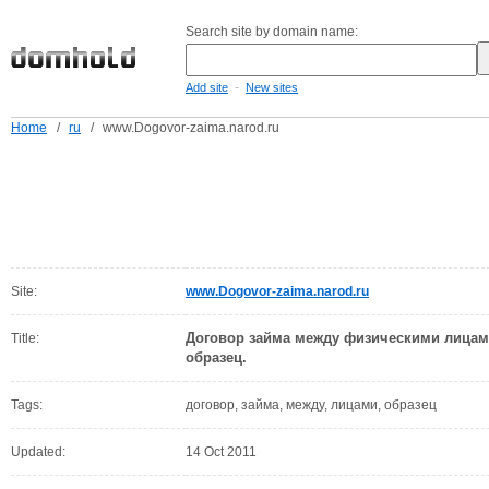
Search site by domain name:
-
Add site
New sites
Home
/
ru
/
www.Dogovor-zaima.narod.ru
Site:
www.Dogovor-zaima.narod.ru
Договор займа между физическими лицами
Title:
образец.
Tags:
договор, займа, между, лицами, образец
Updated:
14 Oct 2011