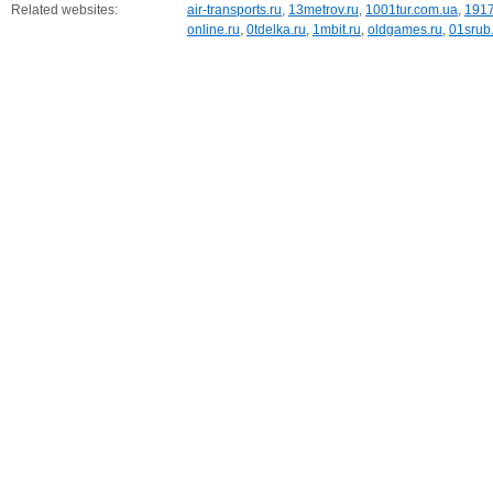
Related websites:
air-transports.ru
,
13metrov.ru
,
1001tur.com.ua
,
1917
online.ru
,
0tdelka.ru
,
1mbit.ru
,
oldgames.ru
,
01srub