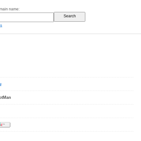
omain name:
es
u
RotMan