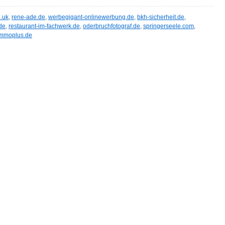
.uk
,
rene-ade.de
,
werbegigant-onlinewerbung.de
,
bkh-sicherheit.de
,
de
,
restaurant-im-fachwerk.de
,
oderbruchfotograf.de
,
springerseele.com
,
immoplus.de