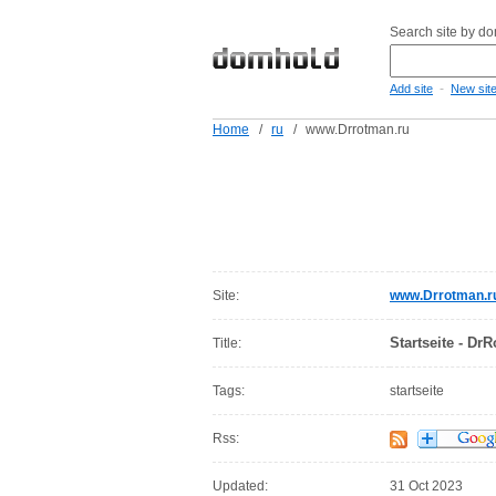
Search site by d
-
Add site
New sit
Home
/
ru
/
www.Drrotman.ru
Site:
www.Drrotman.r
Startseite - Dr
Title:
Tags:
startseite
Rss:
Updated:
31 Oct 2023