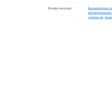
Related websites:
thomasbrezina.co
trachtenshopzell.
coniugo.de
,
plus