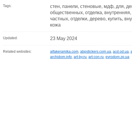
Tags:
стен, панели, стеновые, мдф, для, д
общественных, отделка, внутренняя,
частных, отделки, дерево, купить, вн
кожа
Updated:
23 May 2024
Related websites:
alfakeramika.com
,
abpstickers.com.ua
,
acd.od.ua
,
archidom.info
,
art-by.ru
,
art-con.ru
,
evrodom.zp.ua