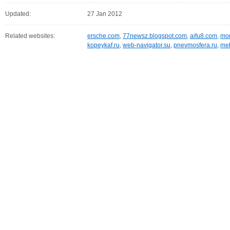
Updated:
27 Jan 2012
Related websites:
ersche.com
,
77newsz.blogspot.com
,
aifu8.com
,
mor
kopeykaf.ru
,
web-navigator.su
,
pnevmosfera.ru
,
meb