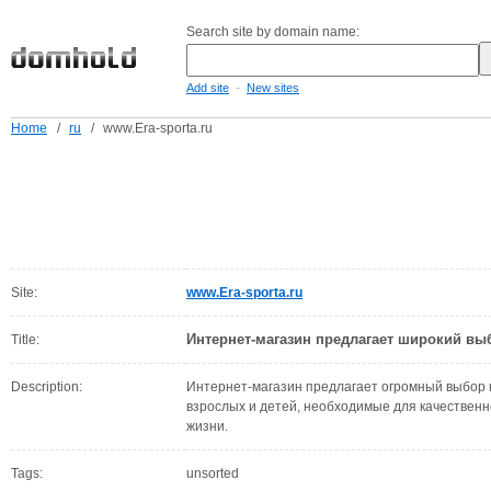
Search site by domain name:
-
Add site
New sites
Home
/
ru
/
www.Era-sporta.ru
Site:
www.Era-sporta.ru
Интернет-магазин предлагает широкий вы
Title:
Description:
Интернет-магазин предлагает огромный выбор к
взрослых и детей, необходимые для качественн
жизни.
Tags:
unsorted