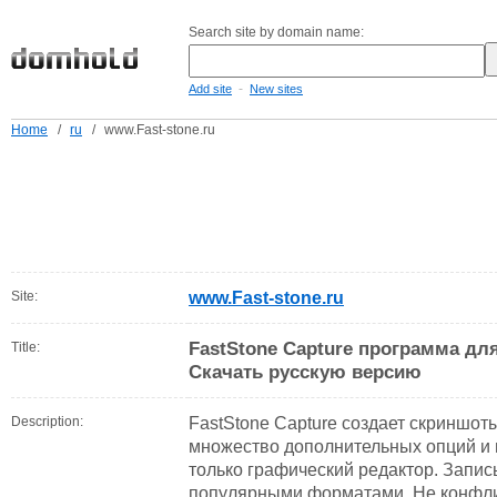
Search site by domain name:
-
Add site
New sites
Home
/
ru
/
www.Fast-stone.ru
Site:
www.Fast-stone.ru
FastStone Capture программа дл
Title:
Скачать русскую версию
Description:
FastStone Capture создает скриншоты
множество дополнительных опций и 
только графический редактор. Запис
популярными форматами. Не конфликт