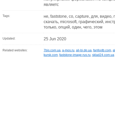
являетс
Tags:
не, faststone, со, capture, для, видео
скачать, microsoft, графический, ин
только, опций, один, чего, этом
Updated:
25 Jun 2020
Related websites:
7bis.com.ua
,
a-mos.ru
,
ali-bi.dp.ua
,
fanfootb.com
,
a
kursk.com
,
faststone-image-rus.ru
,
sklad24.com.ua