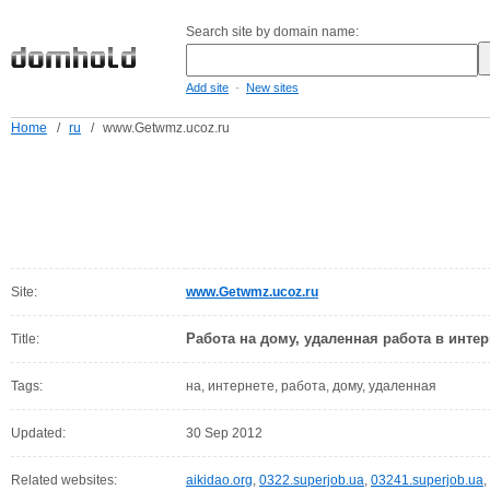
Search site by domain name:
-
Add site
New sites
Home
/
ru
/
www.Getwmz.ucoz.ru
Site:
www.Getwmz.ucoz.ru
Работа на дому, удаленная работа в интер
Title:
Tags:
на, интернете, работа, дому, удаленная
Updated:
30 Sep 2012
Related websites:
aikidao.org
,
0322.superjob.ua
,
03241.superjob.ua
,