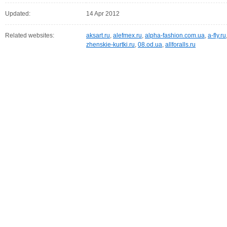
Updated:
14 Apr 2012
Related websites:
aksart.ru
,
alefmex.ru
,
alpha-fashion.com.ua
,
a-fly.ru
zhenskie-kurtki.ru
,
08.od.ua
,
allforalls.ru