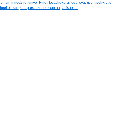
-onlajn.narod2.ru
,
univer-tv.net
,
levashov.org
,
ledy-feya.ru
,
elit-poliv.ru
,
o-
zhpoker.com
,
kareprost-ukraine.com.ua
,
tatfisher.ru