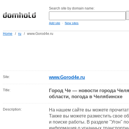
Search site by domain name:
-
Add site
New sites
Home
/
ru
/
www.Gorod4e.ru
Site:
www.Gorod4e.ru
Город Че — новости города Чел
Title:
области, погода в Челябинске
Description:
На нашем сайте вы можете прочитат
Также вы можете разместить свое о
и поиске работы. В разделе "Угон" 
информация о угнанных транспортны