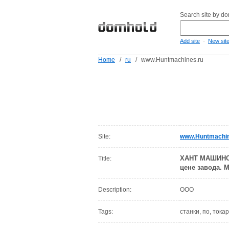
Search site by d
-
Add site
New sit
Home
/
ru
/
www.Huntmachines.ru
Site:
www.Huntmachin
ХАНТ МАШИНС. 
Title:
цене завода. 
Description:
ООО
Tags:
станки, по, тока