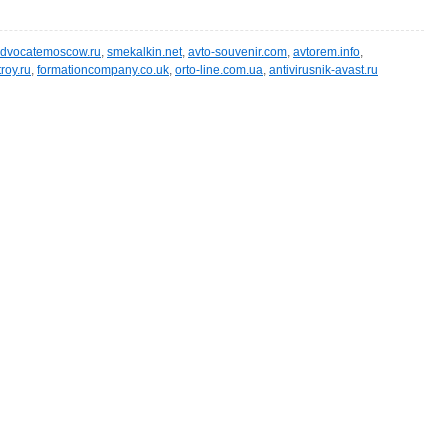
dvocatemoscow.ru
,
smekalkin.net
,
avto-souvenir.com
,
avtorem.info
,
roy.ru
,
formationcompany.co.uk
,
orto-line.com.ua
,
antivirusnik-avast.ru