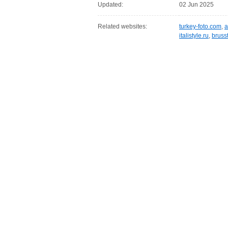
Updated:
02 Jun 2025
Related websites:
turkey-foto.com
,
a
italistyle.ru
,
brusst