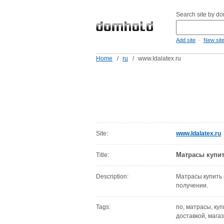
Search site by d
-
Add site
New sit
Home
/
ru
/
www.Idalatex.ru
Site:
www.Idalatex.ru
Матрасы купит
Title:
Description:
Матрасы купить 
получении.
Tags:
по, матрасы, куп
доставкой, мага