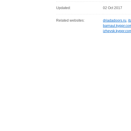
Updated:
02 Oct 2017
Related websites:
driadadoors.ru
,
it
barnaul.kyppr.co
izhevsk.kyppr.co