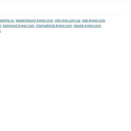
alistyle.ru
,
ekaterinburg.kyppr.com
,
orto-line.com.ua
,
spb.kyppr.com
,
m
,
belgorod.kyppr.com
,
chelyabinsk.kyppr.com
,
irkutsk.kyppr.com
,
m