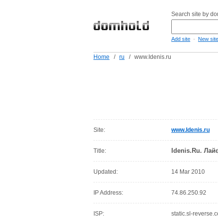
Search site by d
-
Add site
New sit
Home
/
ru
/
www.Idenis.ru
Site:
www.Idenis.ru
Idenis.Ru. Ла
Title:
Updated:
14 Mar 2010
IP Address:
74.86.250.92
ISP:
static.sl-reverse.