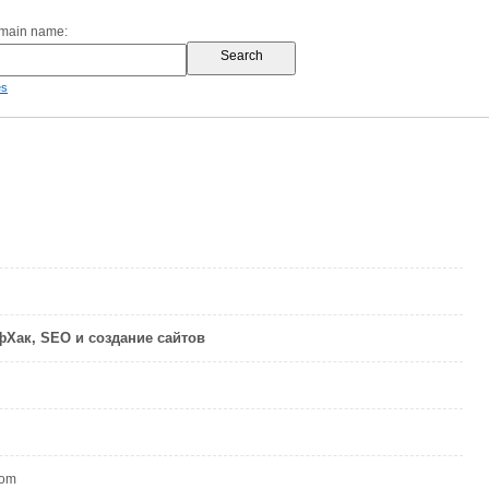
omain name:
es
йфХак, SEO и создание сайтов
com